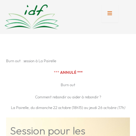
Aller
au
contenu
tion
nente
Burn out : session à La Pairelle
***
ANNULÉ ***
Burn out
Comment rebondir ou aider à rebondir ?
La Pairelle, du dimanche 22 octobre (18h15) au jeudi 26 octo
bre (17h)
Session pour les