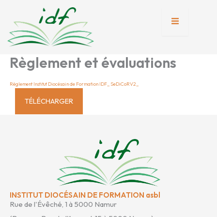
Aller
au
contenu
tion
Règlement et évaluations
nente
Règlement Institut Diocésain de Formation IDF_ SeDiCoRV2_
TÉLÉCHARGER
INSTITUT DIOCÉSAIN DE FORMATION asbl
Rue de l'Évêché, 1 à 5000 Namur