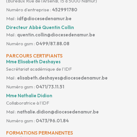
(Bureaux Rue de l'Arsenal, 15 à 5000 Namur)
Numéro d'entreprise :
452991780
Mail :
idf@diocesedenamur.be
Directeur Abbé Quentin Collin
Mail :
quentin.collin@diocesedenamur.be
Numéro gsm :
0499/87.88.08
PARCOURS CERTIFIANTS
Mme Elisabeth Deshayes
Secrétariat académique de l'IDF
Mail :
elisabeth.deshayes@diocesedenamur.be
Numéro gsm :
0471/73.11.51
Mme Nathalie Didion
Collaboratrice à l’IDF
Mail :
nathalie.didion@diocesedenamur.be
Numéro gsm :
0473/96.01.84
FORMATIONS PERMANENTES