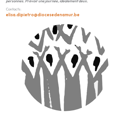
personnes. Prévoir une journée, idéalement deux.
Contacts :
elisa.dipietro@diocesedenamur.be