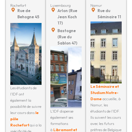
Rochefort
Luxembourg
Namur
Rue de
Arlon (Rue
Rue du
Behogne 45
Jean Koch
Séminaire 11
17)
Bastogne
(Rue du
Sablon 47)
Le Séminaire et
Les étudiants de
Studium Notre-
l’IDF ont
Dame
accueille, à
également la
Namur, les
possibilité de suivre
L’IDF dispense
étudiants de l’IDF.
leur cours dans
le
également ses
Ils suivent les cours
pôle
formations
avec les futurs
Rochefort
qui a la
à
Libramont et
prêtres de Belgique
spécificité de