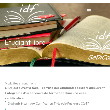
Aller
au
contenu
tion
Étudiant libre
nente
Modalités et conditions
L’IDF est ouvert à tous. Il compte des étudiants réguliers qui suivent
l’intégralité d’un parcours de formation dans une visée
certificative:
étudiants inscrits au Certificat en Théologie Pastorale (CeTP)