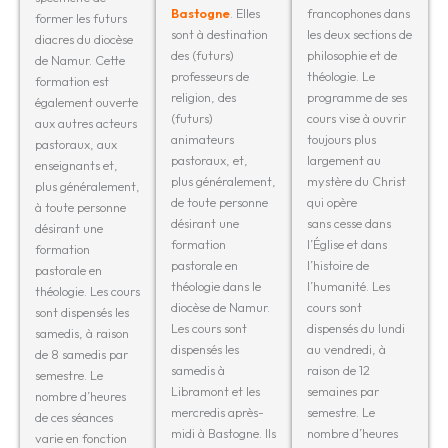
Bastogne
. Elles
francophones dans
former les futurs
sont à destination
les deux sections de
diacres du diocèse
des (futurs)
philosophie et de
de Namur. Cette
professeurs de
théologie. Le
formation est
religion, des
programme de ses
également ouverte
(futurs)
cours vise à ouvrir
aux autres acteurs
animateurs
toujours plus
pastoraux, aux
pastoraux, et,
largement au
enseignants et,
plus généralement,
mystère du Christ
plus généralement,
de toute personne
qui opère
à toute personne
désirant une
sans cesse dans
désirant une
formation
l’Église et dans
formation
pastorale en
l’histoire de
pastorale en
théologie dans le
l’humanité. Les
théologie. Les cours
diocèse de Namur.
cours sont
sont dispensés les
Les cours sont
dispensés du lundi
samedis, à raison
dispensés les
au vendredi, à
de 8 samedis par
samedis à
raison de 12
semestre. Le
Libramont et les
semaines par
nombre d’heures
mercredis après-
semestre. Le
de ces séances
midi à Bastogne. Ils
nombre d’heures
varie en fonction