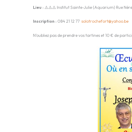
Lieu :
⚠️⚠️⚠️ Institut Sainte-Julie (Aquarium) Rue N
Inscription :
084 21 12 77
solotrochefort@yahoo.be
N’oubliez pas de prendre vos tartines et 10 € de partic