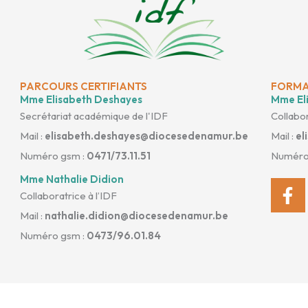
PARCOURS CERTIFIANTS
FORMA
Mme Elisabeth Deshayes
Mme Eli
Secrétariat académique de l'IDF
Collabor
Mail :
elisabeth.deshayes@diocesedenamur.be
Mail :
el
Numéro gsm :
0471/73.11.51
Numéro
Mme Nathalie Didion
Fa
Collaboratrice à l’IDF
f
Mail :
nathalie.didion@diocesedenamur.be
Numéro gsm :
0473/96.01.84
Site conçu par
Phoenixel