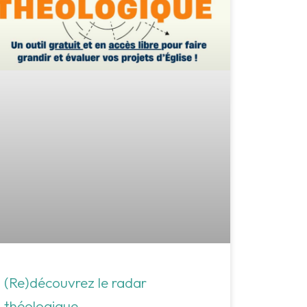
(Re)découvrez le radar
théologique