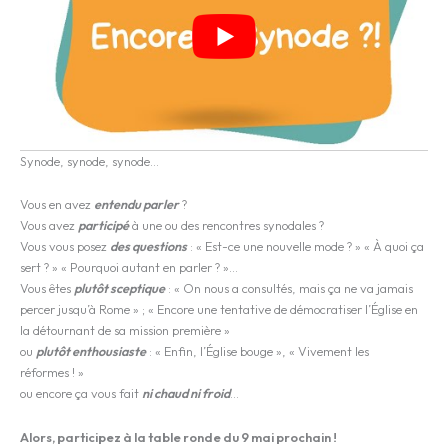
Synode, synode, synode…
Vous en avez
entendu parler
?
Vous avez
participé
à une ou des rencontres synodales ?
Vous vous posez
des questions
: « Est-ce une nouvelle mode ? » « À quoi ça
sert ? » « Pourquoi autant en parler ? »…
Vous êtes
plutôt sceptique
: « On nous a consultés, mais ça ne va jamais
percer jusqu’à Rome » ; « Encore une tentative de démocratiser l’Église en
la détournant de sa mission première »
ou
plutôt enthousiaste
: « Enfin, l’Église bouge », « Vivement les
réformes ! »
ou encore ça vous fait
ni chaud ni froid
…
Alors, participez à la table ronde du 9 mai prochain !