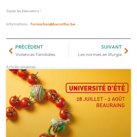
Soyez les bienvenus !
Informations :
formation@bwcatho.be
PRÉCÉDENT
SUIVANT
Précédent
Sui
Violences familiales
Les normes en liturgie
Articles similaires