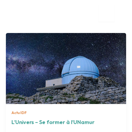
Aller
au
contenu
tion
nente
Actu IDF
L’Univers – Se former à l’UNamur