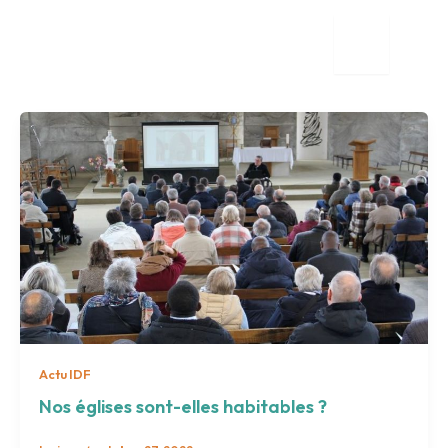
Aller
au
contenu
tion
nente
Actu IDF
Nos églises sont-elles habitables ?