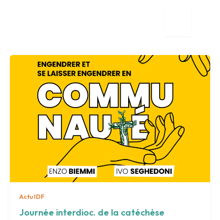
Aller
au
contenu
tion
nente
Actu IDF
Journée interdioc. de la catéchèse