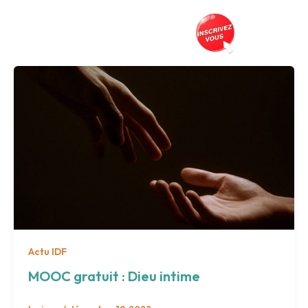
Aller
au
Prés
contenu
Actu IDF
MOOC gratuit : Dieu intime