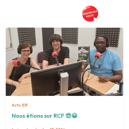
Aller
au
Prés
contenu
Actu IDF
Nous étions sur RCF 😎😀