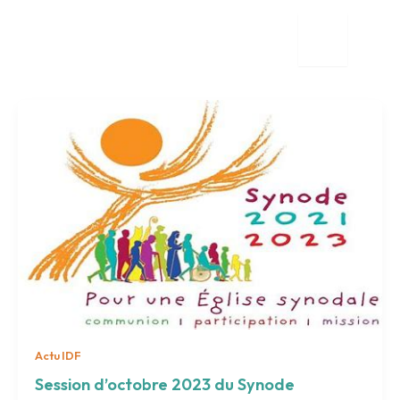
Aller
au
contenu
tion
nente
Actu IDF
Session d’octobre 2023 du Synode