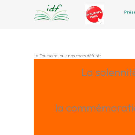
Aller
au
Prés
contenu
La Toussaint, puis nos chers défunts
La solennit
la commémoratio