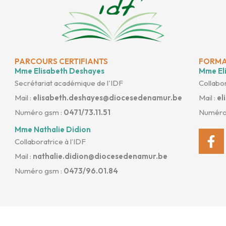
PARCOURS CERTIFIANTS
FORMA
Mme Elisabeth Deshayes
Mme Eli
Secrétariat académique de l'IDF
Collabor
Mail :
elisabeth.deshayes@diocesedenamur.be
Mail :
el
Numéro gsm :
0471/73.11.51
Numéro
Mme Nathalie Didion
Fa
Collaboratrice à l’IDF
f
Mail :
nathalie.didion@diocesedenamur.be
Numéro gsm :
0473/96.01.84
Site conçu par
Phoenixel