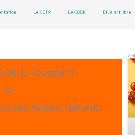
entation
Le CETP
Le CDER
Etudiant libre
Arti
é de la Toussaint
et
n des fidèles défunts