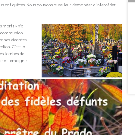
us ont quittés. Nous pouvons aussi leur demander d’intercéder
es morts » n’a
 la communion
onnes vivantes
ction. C’est la
 les tombes de
fleuri témoigne