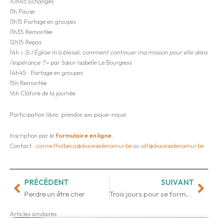
10h45 Échanges
11h Pause
11h15 Partage en groupes
11h35 Remontée
12h15 Repas
14h «
Si l’Église m’a blessé, comment continuer ma mission pour elle dans
l’espérance ?
» par Sœur Isabelle Le Bourgeois
14h45 : Partage en groupes
15h Remontée
16h Clôture de la journée
Participation libre, prendre son pique-nique
Inscription par le
formulaire en ligne
.
Contact :
carine.tholbecq@diocesedenamur.be
ou
idf@diocesedenamur.be
PRÉCÉDENT
SUIVANT
Précédent
Sui
Perdre un être cher
Trois jours pour se former à l’écoute
Articles similaires