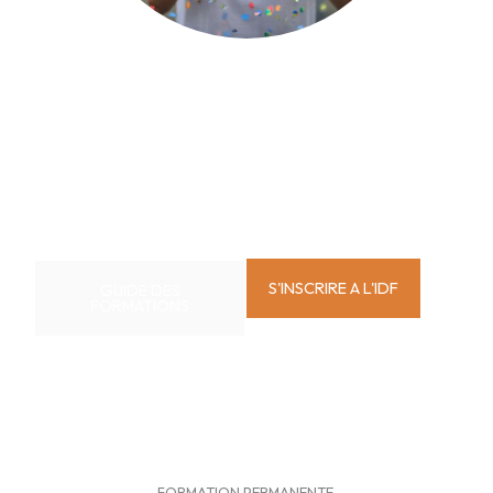
FORMATIONS CERTIFIANTES
L'institut propose des parcours certifiants, en partenariat avec
l'UCLouvain.
Entreprendre le CDER, le CeTP ou suivre des cours en étudiant libre ?
S'INSCRIRE A L'IDF
GUIDE DES
FORMATIONS
FORMATION PERMANENTE