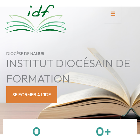
Aller
au
contenu
tion
DIOCÈSE DE NAMUR
INSTITUT DIOCÉSAIN DE
nente
FORMATION
SE FORMER A L'IDF
0
0
+