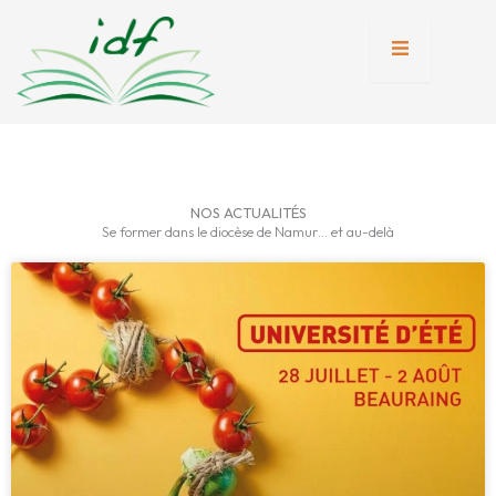
Aller
au
contenu
tion
nente
NOS ACTUALITÉS
Se former dans le diocèse de Namur… et au-delà
Page
Page
Page
Page
Page