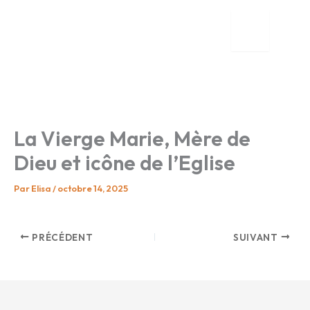
Aller
au
contenu
tion
nente
La Vierge Marie, Mère de
Dieu et icône de l’Eglise
Par
Elisa
/
octobre 14, 2025
PRÉCÉDENT
SUIVANT