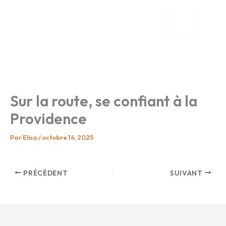
Aller
au
contenu
tion
nente
Sur la route, se confiant à la
Providence
Par
Elisa
/
octobre 14, 2025
PRÉCÉDENT
SUIVANT