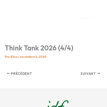
Aller
au
contenu
tion
nente
Think Tank 2026 (4/4)
Par
Elisa
/
novembre 4, 2025
PRÉCÉDENT
SUIVANT