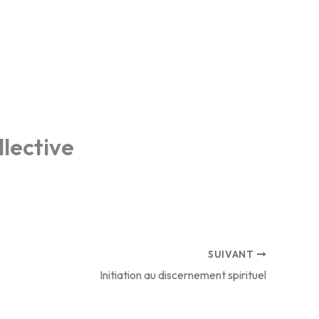
SeDiCoR
Formation permanente
llective
SUIVANT
Initiation au discernement spirituel