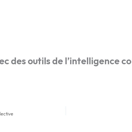
entation
Le CETP
Le CDER
Etudiant libre
c des outils de l’intelligence co
llective