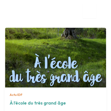
Aller
au
contenu
tion
nente
Actu IDF
À l’école du très grand âge