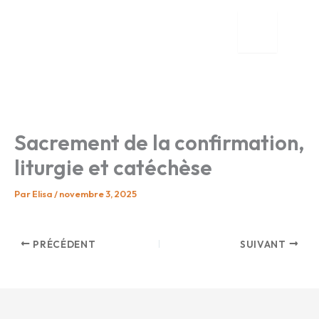
Aller
au
contenu
tion
nente
Sacrement de la confirmation,
liturgie et catéchèse
Par
Elisa
/
novembre 3, 2025
PRÉCÉDENT
SUIVANT