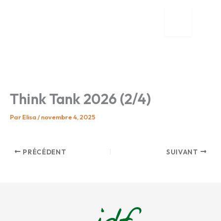
Aller
au
contenu
tion
nente
Think Tank 2026 (2/4)
Par
Elisa
/
novembre 4, 2025
PRÉCÉDENT
SUIVANT