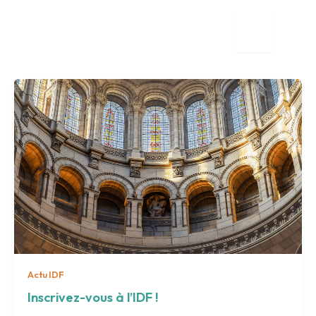
Aller
au
contenu
tion
nente
Actu IDF
Inscrivez-vous à l’IDF !