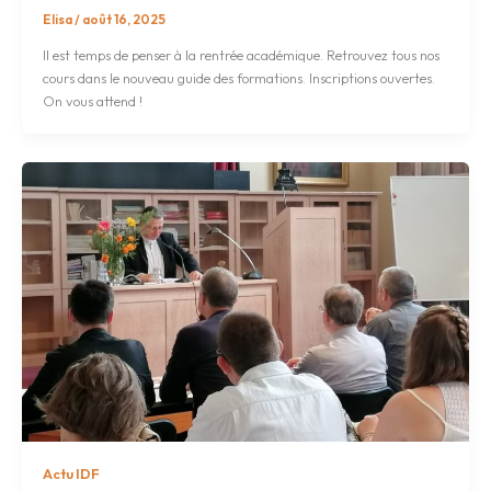
Elisa
/
août 16, 2025
Il est temps de penser à la rentrée académique. Retrouvez tous nos
cours dans le nouveau guide des formations. Inscriptions ouvertes.
On vous attend !
Actu IDF