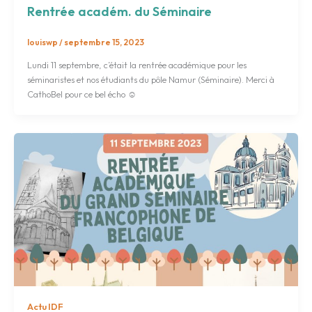
Rentrée académ. du Séminaire
louiswp
/
septembre 15, 2023
Lundi 11 septembre, c’était la rentrée académique pour les
séminaristes et nos étudiants du pôle Namur (Séminaire). Merci à
CathoBel pour ce bel écho ☺️
Actu IDF