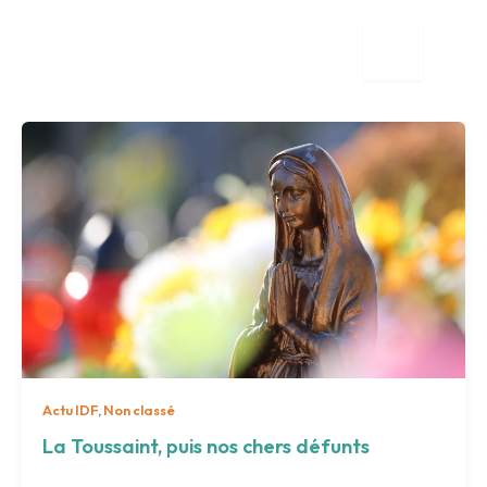
Aller
au
contenu
tion
nente
Actu IDF
,
Non classé
La Toussaint, puis nos chers défunts